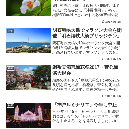
豊臣秀吉の正室、北政所の別邸跡に建て
られた念仏寺には「沙羅樹園」があり、
樹齢300年以上といわれる沙羅双樹の花が
見頃を迎える6月下旬に「沙羅の花と一弦
2017.06.16
琴の鑑賞会」が開催されます。日程
2017年6月17日(土)～6月18日(日)場所 念
明石海峡大橋でマラソン大会を開
神戸
仏寺...
催「明石海峡大橋ブリッジラン」
明石海峡大橋で10㎞のマラソン大会を開
催明石海峡大橋でマラソン大会の開催が
計画されています。マラソン大会の名称
は「明石海峡大橋ブリッジラン（仮
2021.07.05
称）」。コースは、淡路島の「兵庫県立
淡路島公園」をスタートして、「淡路ハ
綱敷天満宮梅花祭2017・菅公梅
神戸
イウェイオアシス」、「淡路...
粥大鍋会
須磨の天神さま｢綱敷天満宮｣で梅の花が
見頃を迎える頃に梅花祭、菅公梅粥大鍋
会が開催されます。自家製梅干しを使っ
た梅粥の無料振舞や、夜間には梅林のラ
2017.02.06
イトアップが行われます。神戸市須磨区
にある綱敷天満宮には、30種、約120本の
「神戸ルミナリエ」今年も中止
神戸
梅が植えられてい...
2022年7月15日、神戸ルミナリエ組織委
員会は、今年の「神戸ルミナリエ」の開
催を中止することを発表しました。神戸
ルミナリエが中止になるのは3年連続とな