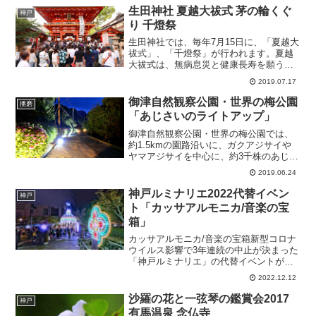
生田神社 夏越大祓式 茅の輪くぐ
神戸
り 千燈祭
生田神社では、毎年7月15日に、「夏越大
祓式」、「千燈祭」が行われます。夏越
大祓式は、無病息災と健康長寿を願う祭
典で、人間の形を型取った人形に各自の
2019.07.17
息吹を吹き込み、これをお祓いし、知ら
ず知らずの内に犯してしまった罪や穢を
御津自然観察公園・世界の梅公園
播磨
清める特殊な神事です...
「あじさいのライトアップ」
御津自然観察公園・世界の梅公園では、
約1.5kmの園路沿いに、ガクアジサイや
ヤマアジサイを中心に、約3千株のあじさ
いが植えられています。あじさいが見頃
2019.06.24
を迎える6月中旬にはあじさいのライトア
ップが行われます。御津自然観察公園・
神戸ルミナリエ2022代替イベン
神戸
世界の梅公園「あ...
ト「カッサアルモニカ/音楽の宝
箱」
カッサアルモニカ/音楽の宝箱新型コロナ
ウイルス影響で3年連続の中止が決まった
「神戸ルミナリエ」の代替イベントが東
遊園地などで開催されています。神戸ル
2022.12.12
ミナリエ2022代替イベント「カッサアル
モニカ/音楽の宝箱」今年は、神戸市中央
沙羅の花と一弦琴の鑑賞会2017
神戸
区の「東遊園地...
有馬温泉 念仏寺