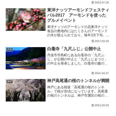
ります。2019年の神戸ルミナリエ2020年
2022.07.18
に日本国内でコロナウィルスのパンデミ
ックが発...
東洋ナッツアーモンドフェスティ
神戸
バル2017 アーモンドを使った
グルメイベント
東洋ナッツのアーモンドの花東洋ナッツ
食品の敷地内にはたくさんのアーモンド
の木が植えられており、毎年3月下旬、ア
ーモンドの花が見頃を迎える頃、「アー
2017.03.19
モンドフェスティバル」が開催されま
す。アーモンドの花は桜の花に似ていま
白毫寺「九尺ふじ」公開中止
丹波
すが、大きさは一回り大き...
丹波市市島町にある白毫寺の「九尺ふ
じ」が公開の中止と「九尺ふじまつり」
の中止を発表しました。白毫寺の藤の花
の房は1m以上に伸びることから「九尺ふ
じ」と呼ばれ、藤の花が見頃を迎える5月
2021.04.27
上旬のゴールデンウィークに「九尺ふじ
まつり」が行われます。...
神戸高尾通の桜のトンネルが満開
神戸
神戸にある桜坂「高尾通の桜のトンネ
ル」で桜が見頃になっています。高尾通
の桜のトンネルは、神戸市灘区の桜の名
所で、「こうべ花の名所」にも選ばれて
います。桜のトンネルは、南北約400mの
2021.04.03
急坂の両側に約70本のソメイヨシノの大
木が街路樹として植え...