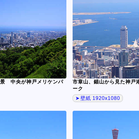
景 中央が神戸メリケンパ
市章山、錨山から見た神戸
ーク
壁紙 1920x1080