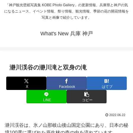
「神戸観光壁紙写真集 KOBE Photo Gallery」の更新情報、兵庫県と神戸の気
になるニュース、イベント情報、祭り情報、観光情報、季節の花の開花情報を
写真と画像で紹介しています。
What's New 兵庫 神戸
瀞川渓谷の瀞川滝と双身の滝
X
Facebook
はてブ
LINE
コピー
2022.06.22
瀞川渓谷は、氷ノ山那岐山後山国定公園にあり、日本の秘
境100選に選ばれた原生林の森の中を流れています。