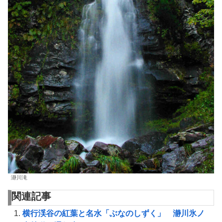
瀞川滝
関連記事
横行渓谷の紅葉と名水「ぶなのしずく」 瀞川氷ノ