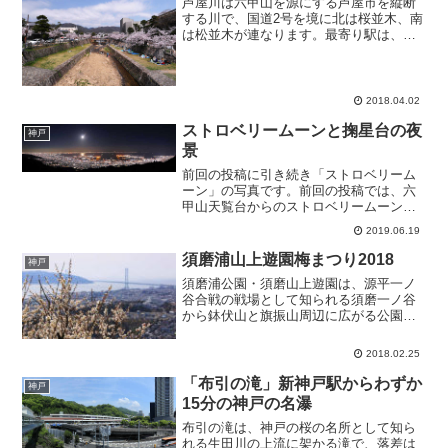
芦屋川は六甲山を源にする芦屋市を縦断
する川で、国道2号を境に北は桜並木、南
は松並木が連なります。最寄り駅は、
JR「芦屋駅」、阪神「芦屋駅」、阪急
「芦屋川駅」となり、どの駅で降りても
目の前が芦屋川になります。芦屋川の桜
は、染井吉野、大島桜、八...
2018.04.02
ストロベリームーンと掬星台の夜
神戸
景
前回の投稿に引き続き「ストロベリーム
ーン」の写真です。前回の投稿では、六
甲山天覧台からのストロベリームーンと
神戸1000万ドルの夜景を紹介しました。
2019.06.19
ストロベリームーンと天覧台の夜景天覧
台で夜景観賞の後、六甲山の夜景スポッ
須磨浦山上遊園梅まつり2018
神戸
トで有名な摩耶山掬星...
須磨浦公園・須磨山上遊園は、源平一ノ
谷合戦の戦場として知られる須磨一ノ谷
から鉢伏山と旗振山周辺に広がる公園
で、山上には大阪湾から播磨灘、瀬戸内
海を見渡せる風光明媚な梅林が広がりま
2018.02.25
す。梅が見頃を迎えると、「梅まつり」
のイベントが開催されます。...
「布引の滝」新神戸駅からわずか
神戸
15分の神戸の名瀑
布引の滝は、神戸の桜の名所として知ら
れる生田川の上流に架かる滝で、落差は