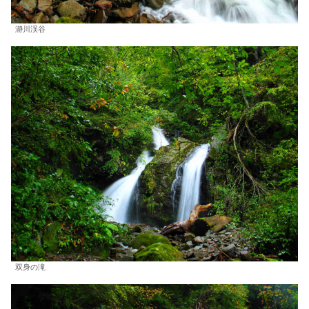
瀞川渓谷
双身の滝