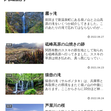
霧ヶ滝
但馬
前回まで新温泉町にある扇ノ山と上山高
原の滝をいくつか紹介してきました。こ
のあたりの滝で忘れてはならないのが、
但馬三名瀑の一つ「霧ヶ滝」です。今回
は時間の都合で訪れる事ができませんで
2022.06.27
したが、以前撮影した写真があるので紹
介します。霧ヶ滝の写真は...
砥峰高原の山焼きの跡
播磨
関西有数のススキの群生地として知られ
る砥峰高原へ行ってきました。ススキの
草原は焼き払われ、真っ黒になっていま
した。砥峰高原の山焼きの跡砥峰高原の
山焼きの跡砥峰高原の山焼きの跡砥峰高
2021.04.23
原の山焼きの跡例年、残雪のなくなる3月
下旬頃～4月上旬頃に山...
猿壺の滝
但馬
猿壺の滝（サルボノタキ）は、兵庫県と
鳥取県との県境をまたぐ扇ノ山の中腹に
あります。ここからさらに10分ほど林道
を走れば、兵庫県と鳥取県の県境があり
ます。猿壺の滝自然林に囲まれた猿壺の
2022.06.24
滝は、落差が5mほどしかない小さな滝で
すが、滝幅が約15m...
芦屋川の桜
阪神