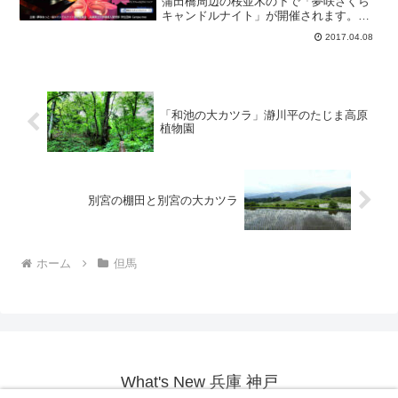
蒲田橋周辺の桜並木の下で「夢咲さくら
キャンドルナイト」が開催されます。
1000個のキャンドルと桜のトンネルが幻
2017.04.08
想的な空間を創ります。14時からは、模
擬店、ミニライブ、ワークショップなど
も開催されます。日...
「和池の大カツラ」瀞川平のたじま高原
植物園
別宮の棚田と別宮の大カツラ
ホーム
但馬
What's New 兵庫 神戸