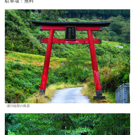
駐車場：無料
瀞川稲荷の鳥居