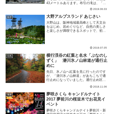
43メートルあります。布引の滝は、「三
大神滝」の一つに数えられ、「日本の滝
2019.06.03
百選」にも選ばれています。布引の滝布
引の滝へは、新幹線の新神戸駅から徒歩
大野アルプスランド あじさい
阪神
約15分ほどで行くこと...
大野山は、阪神地域最高峰として天文台
をはじめ、岩めぐりなど、自然の美しさ
と楽しさが満喫できるスポットで、初夏
には1万5000株のあじさいの花が山頂を埋
め尽くします。あじさいが見頃を迎える7
月上旬には、「大野アルプスランド あじ
さいまつり」が...
2019.07.05
横行渓谷の紅葉と名水「ぶなのし
但馬
ずく」 瀞川氷ノ山林道が通行止
めに
先日、氷ノ山へ紅葉を見に行ったのです
が、「瀞川氷ノ山林道」があちこちで通
行止めになっていました。通行止め区間
は、「鵜縄渓谷」付近から「大段ケ平」
2018.11.06
までの区間と、「横行渓谷」から「波賀
町・戸倉峠」方面への区間が通行止めに
夢咲さくら キャンドルナイト
播磨
なっています。また、「鵜...
2017 夢前川の桜並木でお花見イ
ベント
夢咲さくらキャンドルナイト夢前川・新