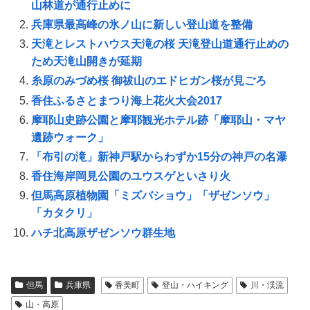
山林道が通行止めに
兵庫県最高峰の氷ノ山に新しい登山道を整備
天滝とレストハウス天滝の桜 天滝登山道通行止めの
ため天滝山開きが延期
糸原のみづめ桜 御祓山のエドヒガン桜が見ごろ
香住ふるさとまつり海上花火大会2017
摩耶山史跡公園と摩耶観光ホテル跡「摩耶山・マヤ
遺跡ウォーク」
「布引の滝」新神戸駅からわずか15分の神戸の名瀑
香住海岸岡見公園のユウスゲといさり火
但馬高原植物園「ミズバショウ」「ザゼンソウ」
「カタクリ」
ハチ北高原ザゼンソウ群生地
但馬
兵庫県
香美町
登山・ハイキング
川・渓流
山・高原