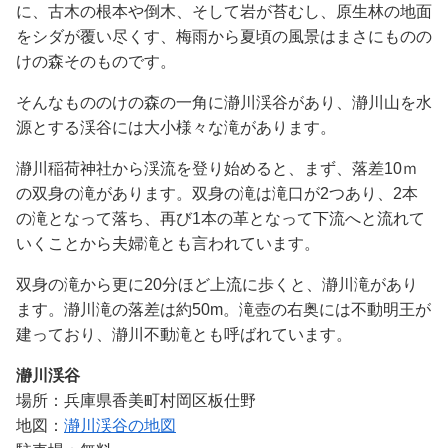
に、古木の根本や倒木、そして岩が苔むし、原生林の地面
をシダが覆い尽くす、梅雨から夏頃の風景はまさにものの
けの森そのものです。
そんなもののけの森の一角に瀞川渓谷があり、瀞川山を水
源とする渓谷には大小様々な滝があります。
瀞川稲荷神社から渓流を登り始めると、まず、落差10ｍ
の双身の滝があります。双身の滝は滝口が2つあり、2本
の滝となって落ち、再び1本の革となって下流へと流れて
いくことから夫婦滝とも言われています。
双身の滝から更に20分ほど上流に歩くと、瀞川滝があり
ます。瀞川滝の落差は約50m。滝壺の右奥には不動明王が
建っており、瀞川不動滝とも呼ばれています。
瀞川渓谷
場所：兵庫県香美町村岡区板仕野
地図：
瀞川渓谷の地図