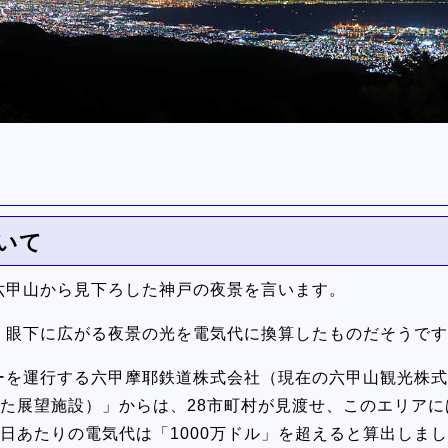
ついて
、六甲山から見下ろした神戸の夜景を言います。
は、眼下に広がる夜景の光を電気代に換算したものだそうで
カーを運行する六甲摩耶鉄道株式会社（現在の六甲山観光株
た展望施設）」からは、28市町村が見渡せ、このエリアに
日あたりの電気代は「1000万ドル」を超えると算出しま