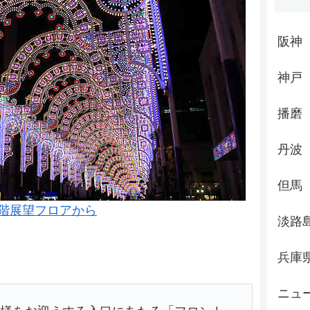
阪神
神戸
播磨
丹波
但馬
4階展望フロアから
淡路
兵庫
ニュ