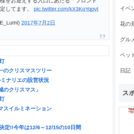
皆様をお迎えする入口にあたる「フロント
イベ
予定してます。
pic.twitter.com/kX3KoYqpvt
_Lumi)
2017年7月2日
花の
グル
ペッ
灯
日記
一のクリスマスツリー
のルミナリエの設営状況
城のクリスマス」
ス
灯
マスイルミネーション
!!今年は12/6～12/15の10日間