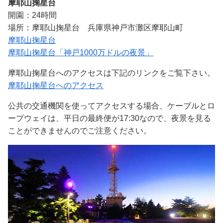
摩耶山掬星台
開園：24時間
場所：摩耶山掬星台 兵庫県神戸市灘区摩耶山町
摩耶山掬星台
摩耶山掬星台「神戸1000万ドルの夜景」
摩耶山掬星台へのアクセスは下記のリンクをご覧下さい。
摩耶山掬星台へのアクセス
公共の交通機関を使ってアクセスする場合、ケーブルとロ
ープウェイは、平日の最終便が17:30なので、夜景を見る
ことができませんのでご注意ください。