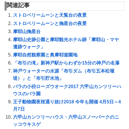
関連記事
ストロベリームーンと天覧台の夜景
ストロベリームーンと掬星台の夜景
摩耶山掬星台
摩耶山史跡公園と摩耶観光ホテル跡「摩耶山・マヤ
遺跡ウォーク」
摩耶自然観察園と奥摩耶遊園地
「布引の滝」新神戸駅からわずか15分の神戸の名瀑
神戸ウォーターの水源「布引ダム（布引五本松堰
堤）」と「布引貯水池」
バラの小径ローズウオーク2017 六甲山カンツリーハ
ウスのバラ園
王子動物園夜桜通り抜け2018 今年も開催 4月5日～4
月7日
六甲山カンツリーハウス・六甲山スノーパークのニ
ッコウキスゲ