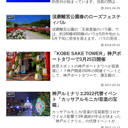
約受付が始まっています。当面の間は、
65歳以上の高齢者向けの接種となりま
2021.04.26
す。基礎疾患や体調不良などワクチン接
種に不安のある方は、主治医に相談して
須磨離宮公園春のローズフェステ
神戸
から予約してください。神...
ィバル
須磨離宮公園の「王侯貴族のバラ園」で
は、約180種4000株のバラが5月中旬から
5月下旬に見頃を迎えます。バラの見頃に
合わせてローズフェスティバルが開催さ
2019.05.22
れます。また、期間限定で夜間開園と噴
水のライトアップが行われます。須磨離
「KOBE SAKE TOWER」神戸ポ
神戸
宮公園春のロー...
ートタワーで3月25日開催
絶景スポットの神戸ポートタワーが居酒
屋に！？神戸開港150年の関連イベントと
して、神戸ポートタワーで、灘五郷のお
酒を切り口に神戸の恵まれた食文化や魅
力を発信する「KOBE SAKE TOWER」
2017.03.24
を開催します。展望フロアから絶景夜景
神戸ルミナリエ2022代替イベン
を眺めなが...
神戸
ト「カッサアルモニカ/音楽の宝
箱」
カッサアルモニカ/音楽の宝箱新型コロナ
ウイルス影響で3年連続の中止が決まった
「神戸ルミナリエ」の代替イベントが東
遊園地などで開催されています。神戸ル
2022.12.12