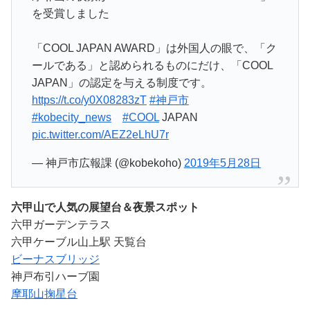
を受賞しました
「COOL JAPAN AWARD」は外国人の眼で、「ク
ールである」と認められるものにだけ、「COOL
JAPAN」の認定を与える制度です。
https://t.co/y0X08283zT
#神戸市
#kobecity_news
#COOL
JAPAN
pic.twitter.com/AEZ2eLhU7r
— 神戸市広報課 (@kobekoho)
2019年5月28日
六甲山で人気の展望台＆夜景スポット
六甲ガーデンテラス
六甲ケーブル山上駅 天覧台
ビーナスブリッジ
神戸布引ハーブ園
摩耶山掬星台