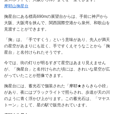
摩耶山掬星台
掬星台にある標高690mの展望台からは、手前に神戸から
大阪、大阪湾を挟んで、関西国際空港から泉州、和歌山を
見渡すことができます。
「掬」は、「手ですくう」という意味があり、先人が満天
の星空があまりにも近く、手ですくえそうなことから「掬
星台」と名付けられたそうです。
今では、街の灯りが明るすぎて星空はあまり見えません
が、「掬星台」と名付けられた頃には、きれいな星空が広
がっていたことが想像できます。
掬星台には、蓄光石で舗装された「摩耶★きらきら小径」
があり、夜にはブラックライトで照らされ、歩道が天の川
のように青く浮かび上がります。この蓄光石は、「マヤス
トーン」として、星の駅で販売されています。