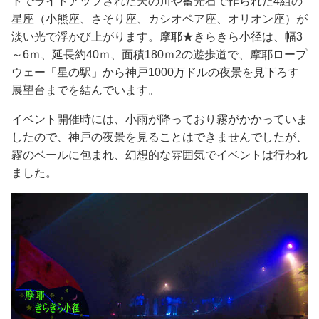
トでライトアップされた天の川や蓄光石で作られた4組の
星座（小熊座、さそり座、カシオペア座、オリオン座）が
淡い光で浮かび上がります。摩耶★きらきら小径は、幅3
～6ｍ、延長約40ｍ、面積180ｍ2の遊歩道で、摩耶ロープ
ウェー「星の駅」から神戸1000万ドルの夜景を見下ろす
展望台までを結んでいます。
イベント開催時には、小雨が降っており霧がかかっていま
したので、神戸の夜景を見ることはできませんでしたが、
霧のベールに包まれ、幻想的な雰囲気でイベントは行われ
ました。