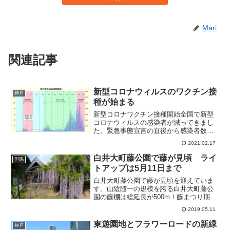
Mari
関連記事
新型コロナウィルスのワクチン接
神戸
種が始まる
新型コロナワクチン接種開始全国で新型
コロナウィルスの感染者が減ってきまし
た。緊急事態宣言の直後から感染者数が
減少に転じましたので、緊急事態宣言の
2021.02.17
効果だとは思えませんが、感染者が減っ
た原因が何であるにしろ、感染者の減少
白井大町藤公園で藤が見頃 ライ
但馬
は喜ばしいことです。全国...
トアップは5月11日まで
白井大町藤公園で藤が見頃を迎えていま
す。山陰随一の規模を誇る白井大町藤公
園の藤棚は総延長が500m！藤まつり期間
中には藤のライトアップが行われ、池に
2019.05.11
映る幻想的な風景を演出します。今年の
ライトアップは、5月10日(金)～5月11日
東遊園地とフラワーロードの新緑
神戸
(土)の18...