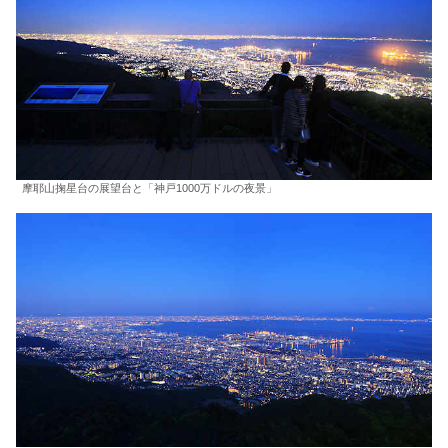
摩耶山掬星台の展望台と「神戸1000万ドルの夜景」