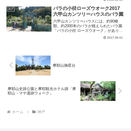
ミナリエ2022代替イベント「カッサアル
モニカ/音楽の宝箱」今年は、神戸市中央
バラの小径ローズウオーク2017
神戸
区の「東遊園地...
六甲山カンツリーハウスのバラ園
六甲山カンツリーハウスには、約90種
類、約2000本のバラが植えられたバラ園
「バラの小径 ローズウオーク」があり、
六甲山の風景にとけこむようにデザイン
2017.06.01
され、自然と調和した散策型のバラ園で
す。日程 2017年6月10日(土)～7月31日
(月)...
摩耶山掬星台
摩耶山史跡公園と摩耶観光ホテル跡「摩
耶山・マヤ遺跡ウォーク」
ホーム
神戸