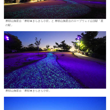
摩耶山掬星台「摩耶★きらきら小径」と 摩耶山掬星台のロープウェイ山頂駅「星
の駅」
摩耶山掬星台「摩耶★きらきら小径」