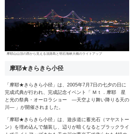
摩耶山山頂の西から見える淡路島と明石海峡大橋のライトアップ
摩耶★きらきら小径
「摩耶★きらきら小径」は、2005年7月7日の七夕の日に
完成式典が行われ、完成記念イベント「 Ｍｔ．摩耶 星
と光の祭典・オーロラショー ―天空より舞い降りる天の
川― 」が開催されました。
「摩耶★きらきら小径」は、遊歩道に蓄光石（マヤストー
ン）を埋め込んで舗装し、辺りが暗くなるとブラックライ