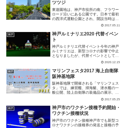
ツツジ
東遊園地は、神戸市役所の南、フラワー
ロード沿いにある公園です。日本で最初
の西洋式運動公園とされ、開設当時は旧
居留地に住む外国人専用の運動公園だっ
2017.05.11
たようです。神戸を訪れたことのない方
でも、「神戸ルミナリエのメイン会
神戸ルミナリエ2020 代替イベン
神戸
場」、「阪神・淡路大震災の追...
ト
神戸ルミナリエ代替イベント今年の神戸
ルミナリエは、新型コロナの影響で中止
となりましたが、代替イベントとして、
東遊園地で12月4日から12月13日まで、
2020.12.15
光の聖堂「カッサアルモニカ」などの展
示が行われました。神戸ルミナリエ例年
マリンフェスタ2017 海上自衛隊
神戸
の神戸ルミナリエで...
阪神基地隊
阪神基地隊で開催される「マリンフェス
タ」では、練習艦、掃海艇、潜水艦の一
般公開、陸上自衛隊の装備品の展示、音
楽隊の演奏会など、日本を守る自衛隊に
2017.05.25
親しむイベントが盛りだくさん。
KOBerrieS♪（コウベリーズ）、山口采希
神戸市のワクチン接種予約開始・
神戸
のミニライブも開催！...
ワクチン接種状況
神戸市のワクチン接種神戸市でも新型コ
ロナワクチンの接種券の発送と接種の予