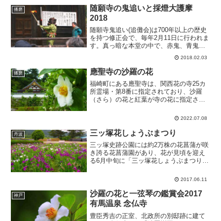
程 20...
随願寺の鬼追いと採燈大護摩
播磨
2018
随願寺鬼追い(追儺会)は700年以上の歴史
を持つ修正会で、毎年2月11日に行われま
す。真っ暗な本堂の中で、赤鬼、青鬼、
空鬼、子鬼が松明を手に、ホラ貝と鐘の
2018.02.03
音にあわせて踊ります。鬼追いが終わる
と餅まきが行われます。その後、山伏に
應聖寺の沙羅の花
播磨
よる採燈大護摩...
福崎町にある應聖寺は、関西花の寺25カ
所霊場・第8番に指定されており、沙羅
（さら）の花と紅葉が寺の花に指定され
ています。沙羅の寺 應聖寺日本でよく
見られる沙羅は、インドの沙羅双樹とは
2022.07.08
異なる種類で、夏椿のことをいいます。
平家物語に出てくる沙羅...
三ッ塚花しょうぶまつり
丹波
三ッ塚史跡公園には約2万株の花菖蒲が咲
き誇る花菖蒲園があり、花が見頃を迎え
る6月中旬に「三ッ塚花しょうぶまつり」
が開催されます。三ッ塚花しょうぶまつ
り日程 2017年6月11日(日)場所 三ッ塚
2017.06.11
史跡公園 兵庫県丹波市市島町上田イベ
ントの詳細...
沙羅の花と一弦琴の鑑賞会2017
神戸
有馬温泉 念仏寺
豊臣秀吉の正室、北政所の別邸跡に建て