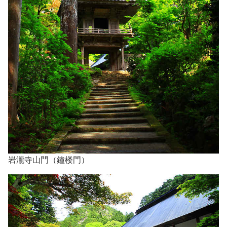
岩瀧寺山門（鐘楼門）