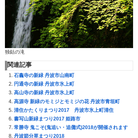
独鈷の滝
関連記事
石龕寺の新緑 丹波市山南町
円通寺の新緑 丹波市氷上町
高山寺の新緑 丹波市氷上町
高源寺 新緑のモミジとモミジの花 丹波市青垣町
清住かたくりまつり2017 丹波市氷上町清住
書写山新緑まつり2017 姫路市
常勝寺 鬼こそ(鬼追い・追儺式)2018が開催されます
丹波節分草まつり2018