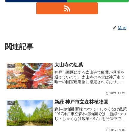
Mari
関連記事
太山寺の紅葉
神戸
神戸市西区にある太山寺で紅葉が見頃を
迎えています。太山寺の本堂は神戸市で
唯一の国宝建造物に指定されており、周
辺の山は、「大山寺の原生林」と呼ば
れ、コジイやウバメガシの原生林は縄文
2021.11.26
時代からの原生林と言われ、兵庫県の天
然記念物、兵庫風景100選...
新緑 神戸市立森林植物園
神戸
森林植物園 新緑 つつじ・しゃくなげ散策
2017神戸市立森林植物園では「新緑 つつ
じ・しゃくなげ散策2017」を開催中で
す。新緑のほかにも六甲山に自生するツ
ツジを12種と、日本原産のツツジ・シャ
2017.05.09
クナゲ類の約25種の花が楽しめます。日