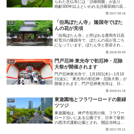
られた念仏寺には「沙羅樹園」があり、
樹齢300年以上といわれる沙羅双樹の花が
見頃を迎える6月下旬に「沙羅の花と一弦
2017.06.16
琴の鑑賞会」が開催されます。日程
2017年6月17日(土)～6月18日(日)場所 念
「但馬ぼたん寺」 隆国寺でぼた
但馬
仏寺...
んの花が見頃
「但馬ぼたん寺」と呼ばれる豊岡市日高
町荒川の隆国寺で、ぼたんの花が見ごろ
になっています。ぼたん寺と形容される
隆国寺には、境内の日本庭園に「ぼたん
2019.05.05
園」があり、春には約70種1000株を超え
るぼたんの花が無数に咲き乱れます。ぼ
門戸厄神 東光寺で初厄神・厄除
阪神
たんの他にも、ツバ...
大祭が開催されます
門戸厄神東光寺で、1月18日(木)～1月19
日(金)に「東光寺の初厄神・厄除大祭」が
開催されます。門戸厄神東光寺は、日本
三大厄神のうちの一つで、厄神明王（門
2018.01.16
戸厄神）が、あらゆる災厄を打ち払いま
す。厄除大祭は、厄年の凶事や災難、大
東遊園地とフラワーロードの新緑
神戸
病などの厄除...
ツツジ
東遊園地は、神戸市役所の南、フラワー
ロード沿いにある公園です。日本で最初
の西洋式運動公園とされ、開設当時は旧
居留地に住む外国人専用の運動公園だっ
2017.05.11
たようです。神戸を訪れたことのない方