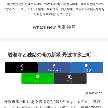
「神戸観光壁紙写真集 KOBE Photo Gallery」の更新情報、兵庫県と神戸の気
になるニュース、イベント情報、祭り情報、観光情報、季節の花の開花情報を
写真と画像で紹介しています。
What's New 兵庫 神戸
岩瀧寺と独鈷の滝の新緑 丹波市氷上町
X
Facebook
はてブ
LINE
コピー
2017.05.07
丹波市氷上町にある岩瀧寺と独鈷の滝は、五台山、鷹取
山、五大山の三つの山に囲まれた麓にあり、樹齢100年を