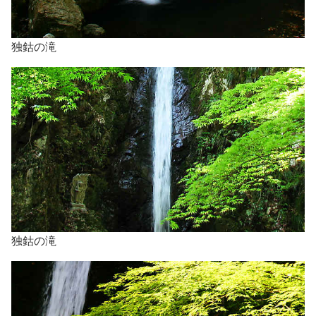
独鈷の滝
独鈷の滝