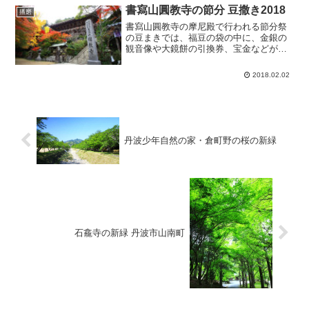
でも、「神戸ルミナリエのメイン会
書寫山圓教寺の節分 豆撒き2018
播磨
場」、「阪神・淡路大震災の追...
書寫山圓教寺の摩尼殿で行われる節分祭
の豆まきでは、福豆の袋の中に、金銀の
観音像や大鏡餅の引換券、宝金などが混
ぜられており、毎年多くの参拝者で賑わ
います。書寫山圓教寺の星祭りと節分会
2018.02.02
2018の日程、場所日程：2018年2月3日場
所：書寫山圓教...
丹波少年自然の家・倉町野の桜の新緑
石龕寺の新緑 丹波市山南町