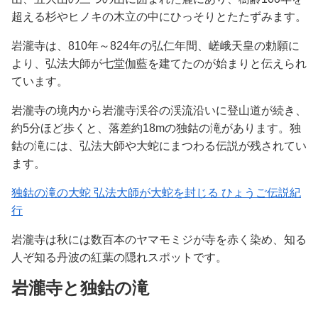
超える杉やヒノキの木立の中にひっそりとたたずみます。
岩瀧寺は、810年～824年の弘仁年間、嵯峨天皇の勅願に
より、弘法大師が七堂伽藍を建てたのが始まりと伝えられ
ています。
岩瀧寺の境内から岩瀧寺渓谷の渓流沿いに登山道が続き、
約5分ほど歩くと、落差約18mの独鈷の滝があります。独
鈷の滝には、弘法大師や大蛇にまつわる伝説が残されてい
ます。
独鈷の滝の大蛇 弘法大師が大蛇を封じる ひょうご伝説紀
行
岩瀧寺は秋には数百本のヤマモミジが寺を赤く染め、知る
人ぞ知る丹波の紅葉の隠れスポットです。
岩瀧寺と独鈷の滝