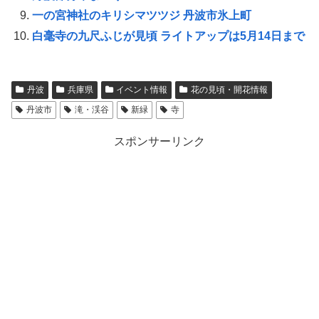
一の宮神社のキリシマツツジ 丹波市氷上町
白毫寺の九尺ふじが見頃 ライトアップは5月14日まで
丹波
兵庫県
イベント情報
花の見頃・開花情報
丹波市
滝・渓谷
新緑
寺
スポンサーリンク