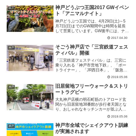
「Fred Segal KOBE」は、大...
神戸どうぶつ王国2017 GWイベン
神戸
ト「アニマルナイト」
神戸どうぶつ王国では、4月29日(土)～5
月7日(日)までのGW期間中は時間を延長
して営業しています。GW後半には、ナイ
ター営業「アニマルナイト」を実施しま
2017.04.30
す。日程 2017年4月29日(土)～5月7日
(日)場所 神戸どうぶつ王国 兵庫県神...
そごう神戸店で「三宮鉄道フェス
神戸
ティバル」開催
「三宮鉄道フェスティバル」は、三宮に
乗り入れる「神戸市営地下鉄」、「ポー
トライナー」、「JR西日本」、「阪急電
車」、「阪神電車」など鉄道会社5社局が
2019.05.06
揃って登場する鉄道体験型のイベントで
す。「三宮鉄道フェスティバル」では、
旧居留地フリーウォーク＆ストリ
神戸
各鉄道会社の制服と制...
ートラグビー
大丸神戸店横の明石町筋のトアロード玄
関から旧居留地38番館が歩行者天国とな
り、おしゃれなキッチンカーが並ぶ人気
のグルメイベント「旧居留地フリーウォ
2019.05.06
ーク」が開催されました。ハンバーガー
やピザ、今人気のハットグ（チーズドッ
神戸市全域でシェイクアウト訓練
神戸
グ）などのキッチンカー...
が実施されます