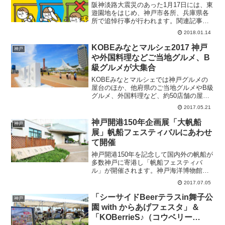
阪神淡路大震災のあった1月17日には、東
遊園地をはじめ、神戸市各所、兵庫県各
所で追悼行事が行われます。関連記事阪
神淡路大震災1.17のつどい神戸市では、
2018.01.14
阪神淡路大震災を教訓に、地震が発生し
た時の安全行動などを再確認するために
KOBEみなとマルシェ2017 神戸
神戸
防災訓練として「...
や外国料理などご当地グルメ、B
級グルメが大集合
KOBEみなとマルシェでは神戸グルメの
屋台のほか、他府県のご当地グルメやB級
グルメ、外国料理など、約50店舗の屋台
やブースが軒を並べます。AKB48、コロ
2017.05.21
ッケ、宇崎竜童、松平健などが出演する
神戸開港150年音楽祭や、神戸まつりも同
神戸開港150年企画展「大帆船
神戸
日開催され...
展」帆船フェスティバルにあわせ
て開催
神戸開港150年を記念して国内外の帆船が
多数神戸に寄港し「帆船フェスティバ
ル」が開催されます。神戸海洋博物館で
は帆船フェスティバルにあわせて「神戸
2017.07.05
開港150年企画展 大帆船展」が開催され
ます。日程：2017年7月4日(火)～8月6日
「シーサイドBeerテラスin舞子公
神戸
(日)場...
園 with からあげフェスタ」＆
「KOBerrieS♪（コウベリー