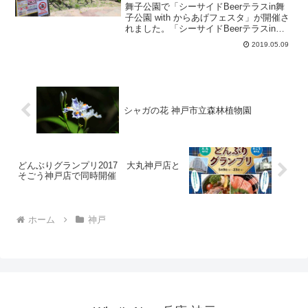
ズ）」
舞子公園で「シーサイドBeerテラスin舞
子公園 with からあげフェスタ」が開催さ
れました。「シーサイドBeerテラスin舞
子公園 with からあげフェスタ」は、舞子
2019.05.09
公園芝生広場に客席460席の客席を用意
し、世界一の吊り橋「明石海峡大...
シャガの花 神戸市立森林植物園
どんぶりグランプリ2017 大丸神戸店と
そごう神戸店で同時開催
ホーム
神戸