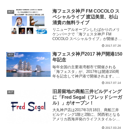
海フェスタ神戸 FM COCOLO ス
神戸
ペシャルライブ 渡辺美里、杉山
清貴の無料ライブ
リニューアルオープンしたばかりのメリ
ケンパークで「海フェスタ神戸 FM
COCOLO スペシャルライブ」が開催され
ます。渡辺美里、杉山清貴が出演しま
2017.07.26
す。観覧無料のフリーライブ！日程：
2017年7月29日(土)場所：メリケンパー
海フェスタ神戸2017 神戸開港150
神戸
ク 兵庫県神戸...
年記念
毎年全国の主要港湾都市で開催される
「海フェスタ」が、2017年は開港150周
年を記念して神戸港で開催されます。海
フェスタ期間中は、海の総合展、帆船フ
2017.07.14
ェスティバル、みなとこうべ海上花火大
会、研究船の公開など様々なイベントが
旧居留地の商船三井ビルディング
神戸
開催されます。日程 ...
に「Fred Segal（フレッドシーガ
ル）」がオープン！
大丸神戸店は2017年3月18日、商船三井
ビルディング1階と2階に、関西初となる
アメリカ西海岸発のライフスタイルショ
ップ「Fred Segal KOBE（フレッドシー
2017.03.24
ガル 神戸）」がオープンしました。