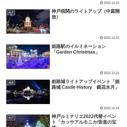
2022.12.23
神戸税関のライトアップ（中庭開
神戸
放）
2022.12.22
姫路駅のイルミネーション
播磨
「Garden Christmas」
2022.12.21
姫路城ライトアップイベント「姫
播磨
路城 Castle History 鏡花水月」
2022.12.14
神戸ルミナリエ2022代替イベン
神戸
ト「カッサアルモニカ/音楽の宝