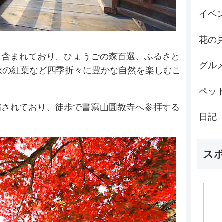
イベ
花の
に含まれており、ひょうごの森百選、ふるさと
グル
秋の紅葉など四季折々に豊かな自然を楽しむこ
ペッ
備されており、徒歩で書寫山圓教寺へ参拝する
日記
ス