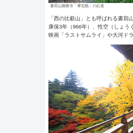
書寫山圓教寺「摩尼殿」の紅葉
「西の比叡山」とも呼ばれる書寫山
康保3年（966年）、性空（しょ
映画「ラストサムライ」や大河ド