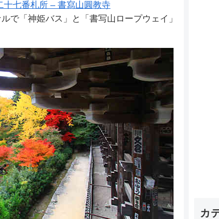
二十七番札所 – 書寫山圓教寺
ナルで「神姫バス」と「書写山ロープウェイ」
カ