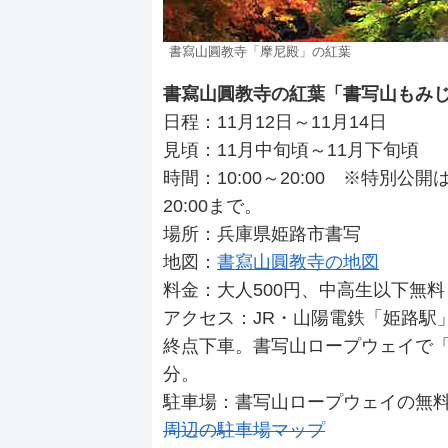
書寫山圓教寺「摩尼殿」の紅葉
書寫山圓教寺の紅葉「書写山もみ
日程：11月12日～11月14日
見頃：11月中旬頃～11月下旬頃
時間：10:00～20:00 ※特別公開
20:00まで。
場所：兵庫県姫路市書写
地図：
書寫山圓教寺の地図
料金：大人500円、中高生以下無料
アクセス：JR・山陽電鉄「姫路駅
終点下車。書写山ロープウェイで「
分。
駐車場：書写山ロープウェイの無
周辺の駐車場マップ