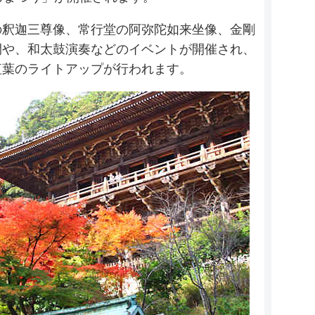
の釈迦三尊像、常行堂の阿弥陀如来坐像、金剛
開や、和太鼓演奏などのイベントが開催され、
殿と紅葉のライトアップが行われます。