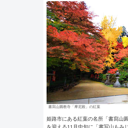
書寫山圓教寺「摩尼殿」の紅葉
姫路市にある紅葉の名所「書寫山
を迎える11月中旬に「書写山もみ