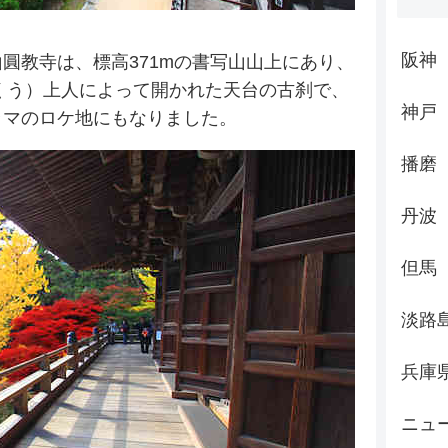
阪神
圓教寺は、標高371mの書写山山上にあり、
うくう）上人によって開かれた天台の古刹で、
神戸
ラマのロケ地にもなりました。
播磨
丹波
但馬
淡路
兵庫
ニュ