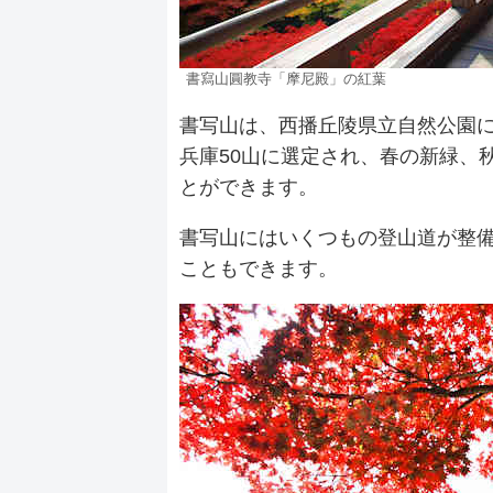
書寫山圓教寺「摩尼殿」の紅葉
書写山は、西播丘陵県立自然公園
兵庫50山に選定され、春の新緑、
とができます。
書写山にはいくつもの登山道が整
こともできます。