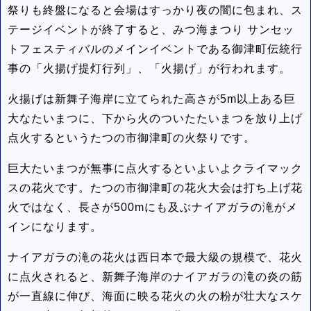
祭りも終盤になると会場はすっかり夜の闇に包まれ、ス
テージイベントが終了すると、みつ海まつり サンセッ
トフェスティバルのメインイベントである御津町伝統行
事の「火揚げ提灯行列」、「火揚げ」が行われます。
火揚げは新舞子海岸に立てられた高さが5m以上ある巨
大なたいまつに、下から火のついたたいまつを放り上げ
点火するというたつの市御津町の火祭りです。
巨大たいまつが無事に点火するといよいよクライマック
スの花火です。たつの市御津町の花火大会は打ち上げ花
火ではなく、長さが500mにも及ぶナイアガラの滝がメ
インになります。
ナイアガラの滝の花火は西日本で最大級の規模で、花火
に点火されると、新舞子海岸のナイアガラの滝の炎の筋
が一直線に伸び、海面に映る花火の火の粉が壮大なスケ