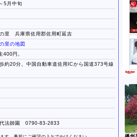
)～5月中旬
の里 兵庫県佐用郡佐用町延吉
の里の地図
生400円。
約20分。中国自動車道佐用ICから国道373号線
師園 0790-83-2833
播州
ます。事前にご確認の上おでかけください。