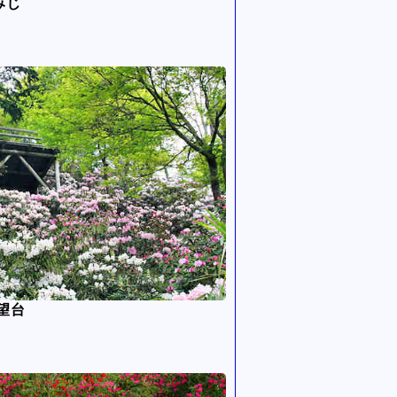
みじ
望台