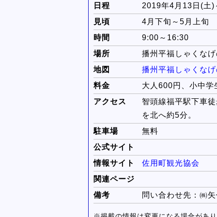
日程
2019年4月13日(土
見頃
4月下旬～5月上旬
時間
9:00～16:30
場所
播州平福しゃくなげ
地図
播州平福しゃくなげ
料金
大人600円、小中学
アクセス
智頭線福平駅下車徒歩
を北へ約5分。
駐車場
無料
公式サイト
情報サイト
佐用町観光協会
関連ページ
備考
問い合わせ先：㈱矢代法
※掲載の情報は変更になる場合があり