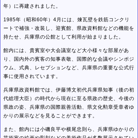
年）に再建されました。
1985年（昭和60年）4月には、煉瓦壁を鉄筋コンクリ
ートで補強・改装し、迎賓館、県政資料館などの機能を
持たせ、兵庫県の公館として利用が始まりました。
館内には、貴賓室や大会議室など大小様々な部屋があ
り、国内外の賓客の知事表敬、国際的な会議やシンポジ
ウム、式典、レセプションなど、兵庫県の重要な公式行
事に使用されています。
兵庫県政資料館では、伊藤博文初代兵庫県知事（後の初
代総理大臣）の時代から現在に至る県政の歴史、今後の
県政の姿、兵庫県の国際親善活動、県文化勲章受章者ゆ
かりの展示などを見ることができます。
また、館内には小磯良平や横尾忠則ら、兵庫県ゆかりの
芸術家の絵画や彫刻などの美術作品が多数展示されてい