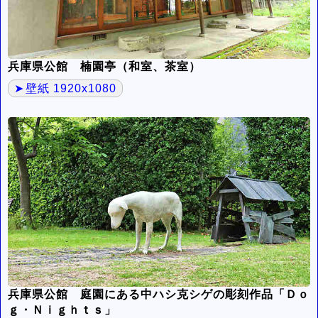
兵庫県公館 楠園亭（和室、茶室）
壁紙 1920x1080
兵庫県公館 庭園にある中ハシ克シゲの彫刻作品「Ｄｏ
ｇ・Ｎｉｇｈｔｓ」