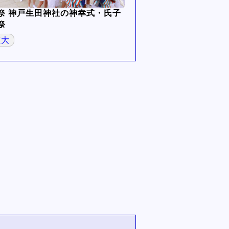
祭 神戸生田神社の神幸式・氏子
祭
拡大