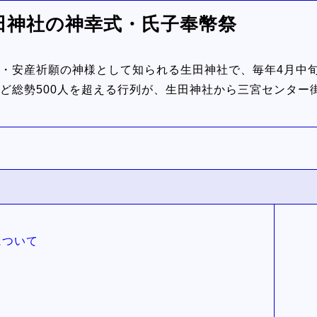
戸生田神社の神幸式・氏子奉幣祭
・安産祈願の神様として知られる生田神社で、毎年4月中
ど総勢500人を超える行列が、生田神社から三宮センター
について